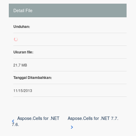
Detail File
Unduhan:
265
Ukuran file:
21,7 MB
Tanggal Ditambahkan:
11/15/2013
Aspose.Cells for .NET
Aspose.Cells for .NET 7.7.
7.6.