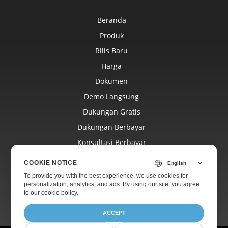
Beranda
Produk
Rilis Baru
Harga
Dokumen
Demo Langsung
Dukungan Gratis
Dukungan Berbayar
Konsultasi Berbayar
Blog
COOKIE NOTICE
Situs Web
To provide you with the best experience, we use cookies for
personalization, analytics, and ads. By using our site, you agree
Tentang
to
our cookie policy
.
ACCEPT