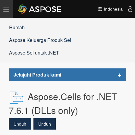
Alihkan
Indonesia
navigasi
Rumah
Aspose.Keluarga Produk Sel
Aspose.Sel untuk .NET
Toggle
Jelajahi Produk kami
navigat
Aspose.Cells for .NET
7.6.1 (DLLs only)
Unduh
Unduh