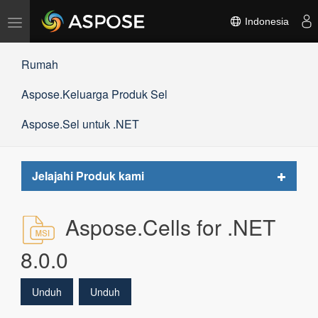
Alihkan
Indonesia
navigasi
Rumah
Aspose.Keluarga Produk Sel
Aspose.Sel untuk .NET
Toggle
Jelajahi Produk kami
navigat
Aspose.Cells for .NET
8.0.0
Unduh
Unduh