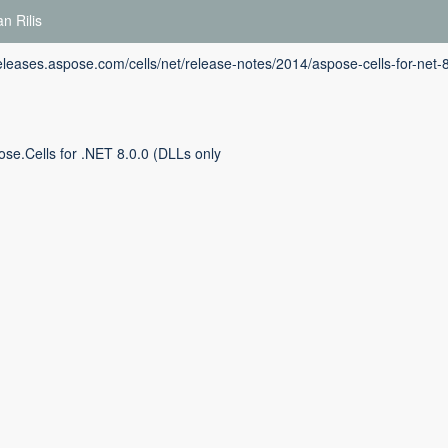
n Rilis
releases.aspose.com/cells/net/release-notes/2014/aspose-cells-for-net-
se.Cells for .NET 8.0.0 (DLLs only