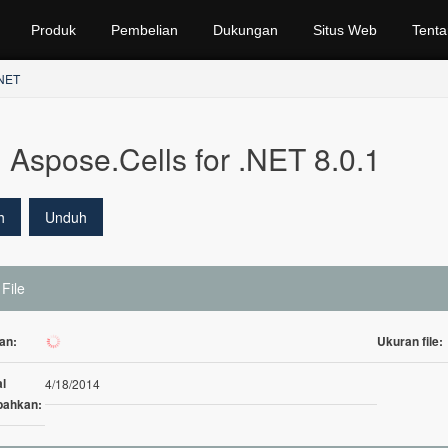
Produk
Pembelian
Dukungan
Situs Web
Tenta
.NET
Aspose.Cells for .NET 8.0.1
h
Unduh
 File
an:
Ukuran file:
930
l
4/18/2014
bahkan: