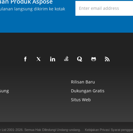
an Produk Aspose
lanan langsung dikirim ke kotak
Rilisan Baru
sung
Dukungan Gratis
Situs Web
y Ltd 2001-2026. Semua Hak Dilindungi Undang-undang.
Kebijakan Privasi
Syarat penggu