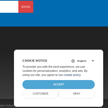
Kirim
COOKIE NOTICE
Harga
To provide you with the best experience, we use
cookies for personalization, analytics, and ads. By
Konsultasi Gratis
using our site, you agree to
our cookie policy
.
Tentang
ACCEPT
CUSTOMIZE
DENY
naan
Hubungi