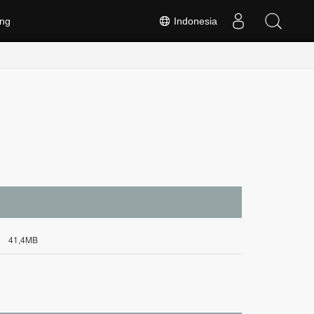
ng
Indonesia
41,4MB