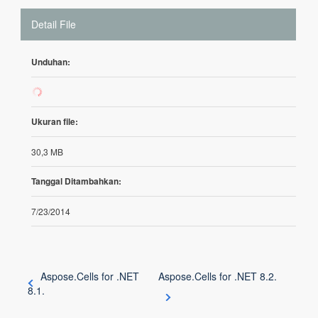
Detail File
Unduhan:
249
Ukuran file:
30,3 MB
Tanggal Ditambahkan:
7/23/2014
Aspose.Cells for .NET
Aspose.Cells for .NET 8.2.
8.1.