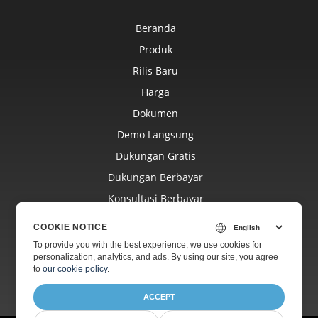
Beranda
Produk
Rilis Baru
Harga
Dokumen
Demo Langsung
Dukungan Gratis
Dukungan Berbayar
Konsultasi Berbayar
Blog
COOKIE NOTICE
Situs Web
To provide you with the best experience, we use cookies for
personalization, analytics, and ads. By using our site, you agree
Tentang
to
our cookie policy
.
ACCEPT