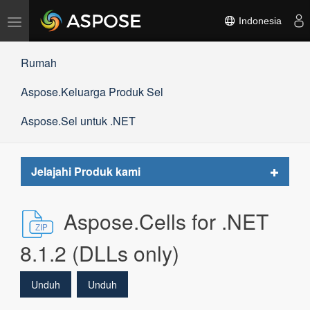
Alihkan
Indonesia
navigasi
Rumah
Aspose.Keluarga Produk Sel
Aspose.Sel untuk .NET
Toggle
Jelajahi Produk kami
navigat
Aspose.Cells for .NET
8.1.2 (DLLs only)
Unduh
Unduh