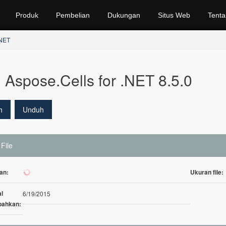
Produk
Pembelian
Dukungan
Situs Web
Tenta
.NET
Aspose.Cells for .NET 8.5.0
h
Unduh
 File
an:
Ukuran file:
814
l
6/19/2015
bahkan: