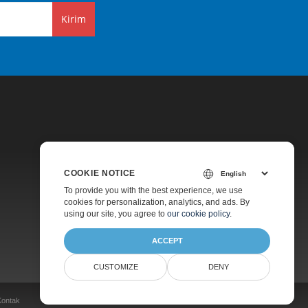
Kirim
COOKIE NOTICE
Harga
To provide you with the best experience, we use
cookies for personalization, analytics, and ads. By
Dukungan Berbayar
using our site, you agree to
our cookie policy
.
Tentang
ACCEPT
CUSTOMIZE
DENY
Kontak