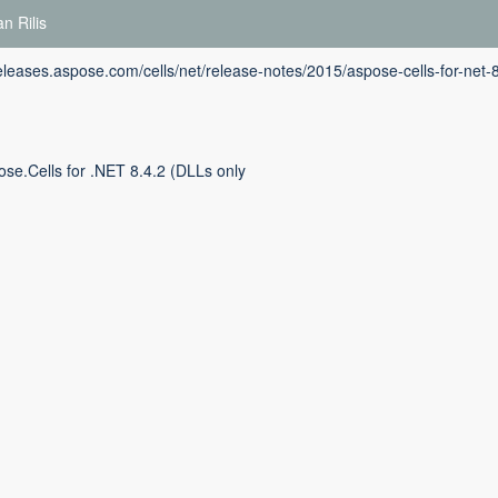
n Rilis
releases.aspose.com/cells/net/release-notes/2015/aspose-cells-for-net-
se.Cells for .NET 8.4.2 (DLLs only