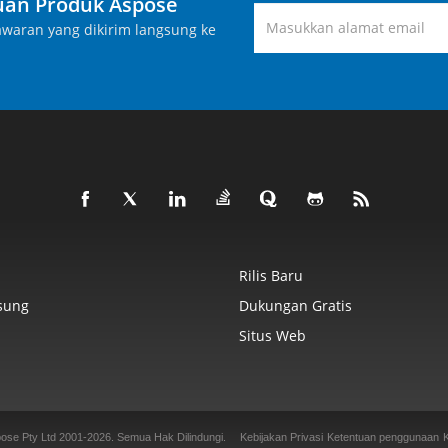
an Produk Aspose
waran yang dikirim langsung ke
Rilis Baru
sung
Dukungan Gratis
Situs Web
ose Pty Ltd 2001-2026.
Semua Hak Dilindungi.
Kebijakan Privasi
Ketentuan penggunaan