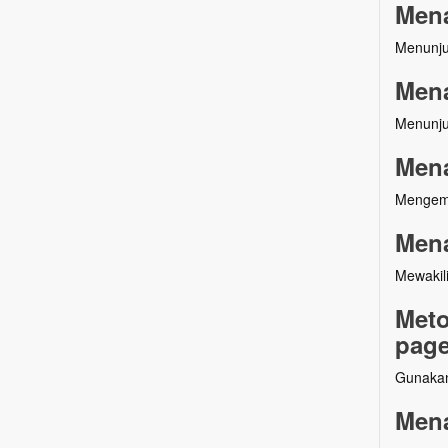
Men
Menunju
Mena
Menunju
Mena
Mengemb
Mena
Mewakil
Meto
page
Gunakan
Mena