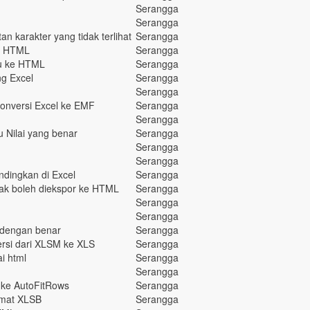
Serangga
Serangga
 karakter yang tidak terlihat
Serangga
ke HTML
Serangga
tu ke HTML
Serangga
ng Excel
Serangga
Serangga
konversi Excel ke EMF
Serangga
Serangga
 Nilai yang benar
Serangga
Serangga
Serangga
dingkan di Excel
Serangga
idak boleh diekspor ke HTML
Serangga
Serangga
Serangga
n dengan benar
Serangga
rsi dari XLSM ke XLS
Serangga
i html
Serangga
Serangga
n ke AutoFitRows
Serangga
rmat XLSB
Serangga