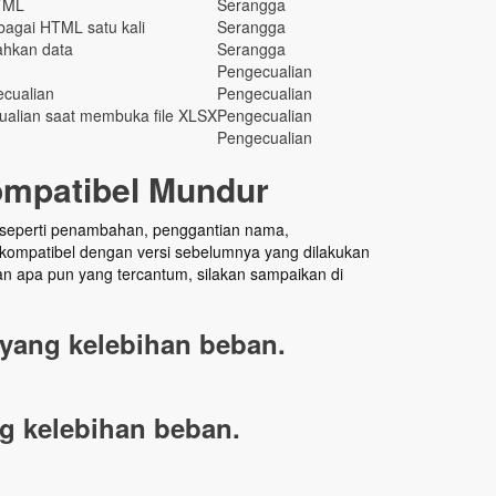
HTML
Serangga
bagai HTML satu kali
Serangga
ahkan data
Serangga
Pengecualian
cualian
Pengecualian
cualian saat membuka file XLSX
Pengecualian
Pengecualian
ompatibel Mundur
I seperti penambahan, penggantian nama,
kompatibel dengan versi sebelumnya yang dilakukan
an apa pun yang tercantum, silakan sampaikan di
yang kelebihan beban.
g kelebihan beban.