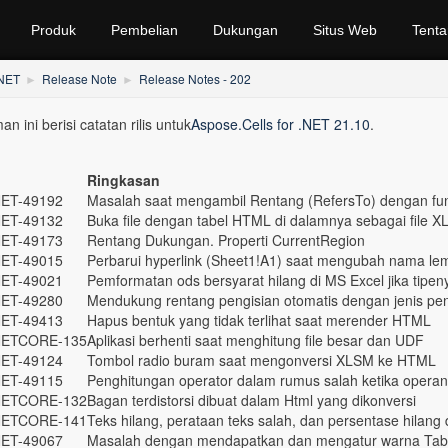
Produk
Pembelian
Dukungan
Situs Web
Tenta
.NET
Release Note
Release Notes - 202
n ini berisi catatan rilis untuk
Aspose.Cells for .NET 21.10
.
Ringkasan
ET-49192
Masalah saat mengambil Rentang (RefersTo) dengan fung
ET-49132
Buka file dengan tabel HTML di dalamnya sebagai file X
ET-49173
Rentang Dukungan. Properti CurrentRegion
ET-49015
Perbarui hyperlink (Sheet1!A1) saat mengubah nama lem
ET-49021
Pemformatan ods bersyarat hilang di MS Excel jika tipeny
ET-49280
Mendukung rentang pengisian otomatis dengan jenis pen
ET-49413
Hapus bentuk yang tidak terlihat saat merender HTML
ETCORE-135
Aplikasi berhenti saat menghitung file besar dan UDF
ET-49124
Tombol radio buram saat mengonversi XLSM ke HTML
ET-49115
Penghitungan operator dalam rumus salah ketika operan
ETCORE-132
Bagan terdistorsi dibuat dalam Html yang dikonversi
ETCORE-141
Teks hilang, perataan teks salah, dan persentase hilan
ET-49067
Masalah dengan mendapatkan dan mengatur warna Tab 