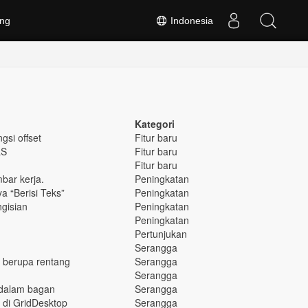
ng
Indonesia
Kategori
si offset
Fitur baru
LS
Fitur baru
Fitur baru
bar kerja.
Peningkatan
a “Berisi Teks”
Peningkatan
gisian
Peningkatan
Peningkatan
Pertunjukan
Serangga
 berupa rentang
Serangga
Serangga
g dalam bagan
Serangga
di GridDesktop
Serangga