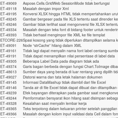
ET-49069
Aspose.Cells.GridWeb SessionMode tidak berfungsi
ET-49118
Masalah dengan impor Xml
ET-49195
Konversi XLSX hingga HTML tidak mempertahankan urutan
ET-49245
Gambar bergeser pada file XLS tertentu saat dirender 
ET-49246
Gambar tidak terlihat saat mengonversi file XLSX terten
ET-49334
Masalah dengan teks font di bidang footer untuk renderi
ET-49393
Tidak berhasil mengimpor file XML ke file templat
ETCORE-226
Spasi kosong yang tidak diperlukan ditampilkan selama 
ET-49091
Node “strCache” hilang dalam XML
ET-49161
Tidak lagi dapat menyalin nama font label centang sumbu
ET-49191
Tidak dapat menampilkan nilai persentase di label data
ET-49305
Beberapa Label Data pada diagram tidak ada
ET-49374
Garis bagan berbeda dengan fungsi Chart.ToImage diban
ET-48613
Sumber daya yang berada di luar rentang yang dipilih t
ET-49027
Distorsi warna dan tata letak halaman dokumen
ET-49145
Informasi DataMashup tidak diambil dari file Excel
ET-49146
Tanda air di file Excel tidak dapat dibuat dan ditampilka
ET-49239
Efek bayangan diterapkan pada gambar saat mengkonve
ET-49244
Pemformatan bersyarat ikon hilang saat disimpan sebaga
ET-49328
Kesalahan saat menyalin lembar kerja
ET-49365
Teks terpotong dalam keluaran printer setelah panggila
ET-49366
Masalah dengan kolom input validasi data Cell dalam fo