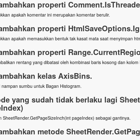
ambahkan properti Comment.IsThread
kkan apakah komentar ini merupakan komentar berulir.
mbahkan properti HtmlSaveOptions.Ig
kkan apakah memasukkan bentuk tak kasat mata saat menyimpan htm
mbahkan properti Range.CurrentRegio
alikan rentang yang dibatasi oleh kombinasi baris kosong dan kolom
mbahkan kelas AxisBins.
i nampan sumbu untuk Bagan Histogram.
de yang sudah tidak berlaku lagi Shee
Index)
 SheetRender.GetPageSizeInch(int pageIndex) sebagai gantinya.
mbahkan metode SheetRender.GetPage