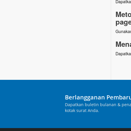
Dapatka
Meto
page
Gunakan
Mena
Dapatka
Berlangganan Pembaru
Dapatkan buletin bulanan & pena
kotak surat Anda.