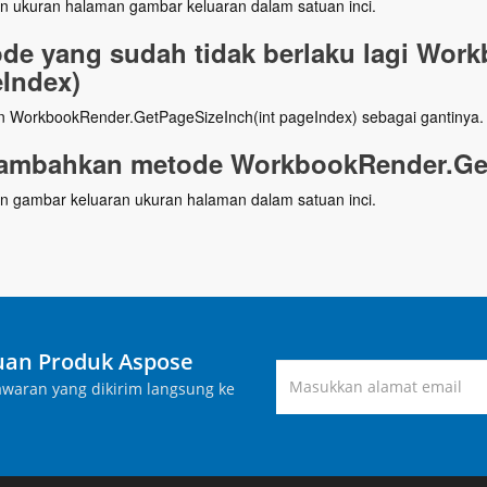
n ukuran halaman gambar keluaran dalam satuan inci.
de yang sudah tidak berlaku lagi Wor
Index)
 WorkbookRender.GetPageSizeInch(int pageIndex) sebagai gantinya.
mbahkan metode WorkbookRender.GetP
n gambar keluaran ukuran halaman dalam satuan inci.
an Produk Aspose
waran yang dikirim langsung ke