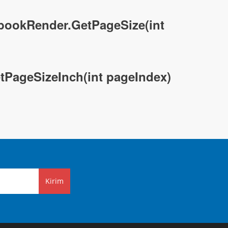
kbookRender.GetPageSize(int
ageSizeInch(int pageIndex)
Kirim