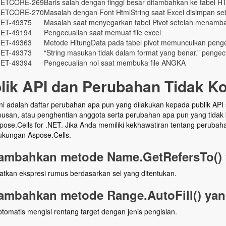
ETCORE-269
Baris salah dengan tinggi besar ditambahkan ke tabel 
ETCORE-270
Masalah dengan Font HtmlString saat Excel disimpan se
ET-49375
Masalah saat menyegarkan tabel Pivot setelah menamb
ET-49194
Pengecualian saat memuat file excel
ET-49363
Metode HitungData pada tabel pivot memunculkan penge
ET-49373
“String masukan tidak dalam format yang benar.” penge
ET-49394
Pengecualian nol saat membuka file ANGKA
lik API dan Perubahan Tidak K
ini adalah daftar perubahan apa pun yang dilakukan kepada publik AP
usan, atau penghentian anggota serta perubahan apa pun yang tidak 
ose.Cells for .NET. Jika Anda memiliki kekhawatiran tentang perubah
ukungan Aspose.Cells.
mbahkan metode Name.GetRefersTo() 
tkan ekspresi rumus berdasarkan sel yang ditentukan.
mbahkan metode Range.AutoFill() yan
tomatis mengisi rentang target dengan jenis pengisian.