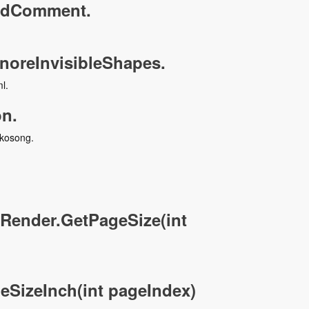
edComment.
noreInvisibleShapes.
l.
n.
 kosong.
tRender.GetPageSize(int
SizeInch(int pageIndex)