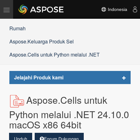
Alihkan
Indonesia
navigasi
Rumah
Aspose.Keluarga Produk Sel
Aspose.Cells untuk Python melalui .NET
Toggle
Jelajahi Produk kami
navigat
Aspose.Cells untuk
Python melalui .NET 24.10.0
macOS x86 64bit
Unduh
Forum Dukungan