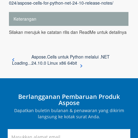
024/aspose-cells-for-python-net-24-10-release-notes/
Keterangan
Silakan merujuk ke catatan rilis dan ReadMe untuk detailnya
Aspose.Cells untuk Python melalui .NET
Loading...
24.10.0 Linux x86 64bit
Berlangganan Pembaruan Produk
Aspose
Dapatkan buletin bulanan & penawaran yang dikirim
langsung ke kotak surat Anda.