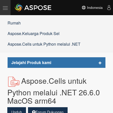
Alihkan
Indonesia
navigasi
Rumah
Aspose.Keluarga Produk Sel
Aspose.Cells untuk Python melalui .NET
Toggle
Jelajahi Produk kami
navigat
Aspose.Cells untuk
Python melalui .NET 26.6.0
MacOS arm64
Unduh
Forum Dukungan