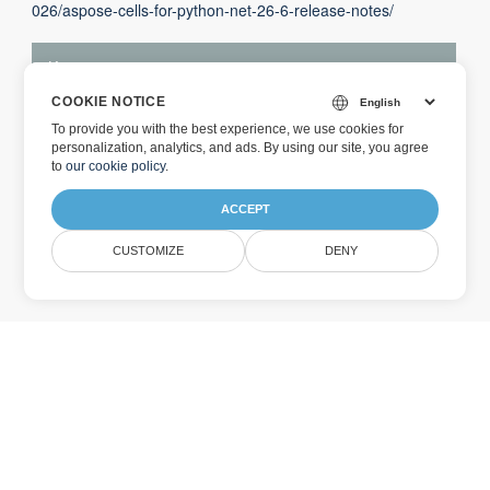
026/aspose-cells-for-python-net-26-6-release-notes/
Keterangan
COOKIE NOTICE
Silakan lihat catatan rilis dan ReadMe untuk detail
To provide you with the best experience, we use cookies for
selengkapnya.
personalization, analytics, and ads. By using our site, you agree
to
our cookie policy
.
ACCEPT
Aspose.Cells untuk
Aspose.Cells untuk Python
Python melalui .NET 26.5.0
melalui .NET 26.6.0 MacOS
CUSTOMIZE
DENY
Windows x86 64bit
x86 64bit
Berlangganan Pembaruan Produk
Aspose
Dapatkan buletin & penawaran bulanan langsung dikirim
ke kotak surat Anda.