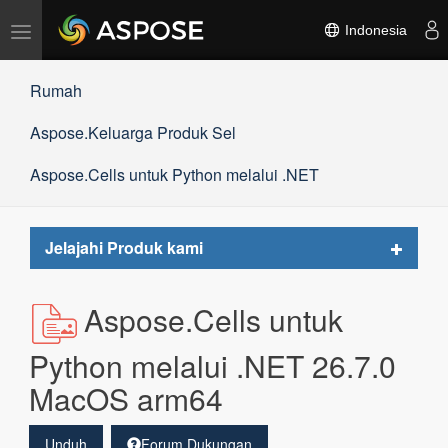
Alihkan
Indonesia
navigasi
Rumah
Aspose.Keluarga Produk Sel
Aspose.Cells untuk Python melalui .NET
Toggle
Jelajahi Produk kami
navigat
Aspose.Cells untuk
Python melalui .NET 26.7.0
MacOS arm64
Unduh
Forum Dukungan