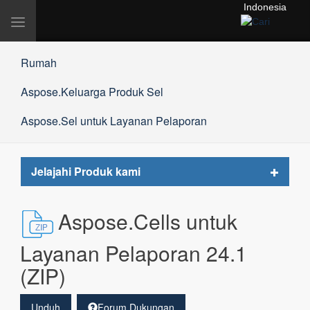
Indonesia
Alihkan
navigasi
Rumah
Aspose.Keluarga Produk Sel
Aspose.Sel untuk Layanan Pelaporan
Toggle
Jelajahi Produk kami
navigat
Aspose.Cells untuk
Layanan Pelaporan 24.1
(ZIP)
Unduh
Forum Dukungan