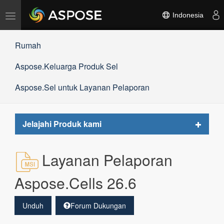
Alihkan
Indonesia
navigasi
Rumah
Aspose.Keluarga Produk Sel
Aspose.Sel untuk Layanan Pelaporan
Toggle
Jelajahi Produk kami
navigat
Layanan Pelaporan
Aspose.Cells 26.6
Unduh
Forum Dukungan