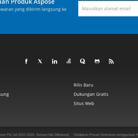
an Produk Aspose
waran yang dikirim langsung ke
Rilis Baru
sung
Dukungan Gratis
Situs Web
ose Pty Ltd 2001-2026.
Semua Hak Dilindungi.
Kebijakan Privasi
Ketentuan penggunaan