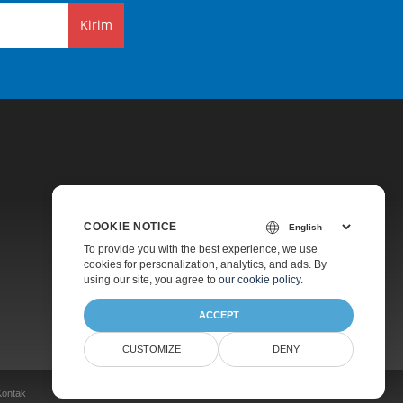
Kirim
COOKIE NOTICE
Harga
To provide you with the best experience, we use
cookies for personalization, analytics, and ads. By
Dukungan Berbayar
using our site, you agree to
our cookie policy
.
Tentang
ACCEPT
CUSTOMIZE
DENY
Kontak