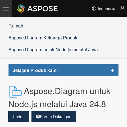
Alihkan
Indonesia
navigasi
Rumah
Aspose.Diagram Keluarga Produk
Aspose.Diagram untuk Node.js melalui Java
Toggle
Jelajahi Produk kami
navigat
Aspose.Diagram untuk
Node.js melalui Java 24.8
Unduh
Forum Dukungan