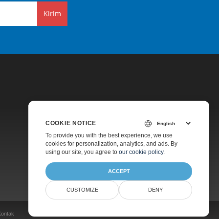
Kirim
COOKIE NOTICE
Harga
To provide you with the best experience, we use
cookies for personalization, analytics, and ads. By
Dukungan Berbayar
using our site, you agree to
our cookie policy
.
Tentang
ACCEPT
CUSTOMIZE
DENY
Kontak