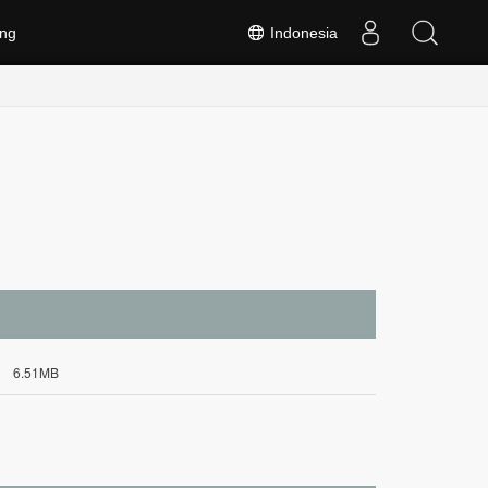
ng
Indonesia
6.51MB