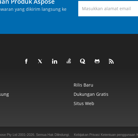
an Produk Aspose
waran yang dikirim langsung ke
Rilis Baru
sung
Dukungan Gratis
Situs Web
ose Pty Ltd 2001-2026.
Semua Hak Dilindungi.
Kebijakan Privasi
Ketentuan penggunaan