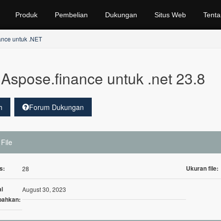
Produk
Pembelian
Dukungan
Situs Web
Tenta
ance untuk .NET
Aspose.finance untuk .net 23.8
h
Forum Dukungan
 File
s:
Ukuran file:
28
l
August 30, 2023
bahkan: