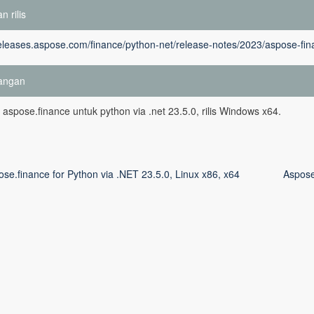
n rilis
releases.aspose.com/finance/python-net/release-notes/2023/aspose-fina
angan
si aspose.finance untuk python via .net 23.5.0, rilis Windows x64.
se.finance for Python via .NET 23.5.0, Linux x86, x64
Aspose