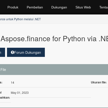
Produk
Pembelian
Dukungan
Situs Web
Tenta
nce untuk Python melalui .NET
Aspose.finance for Python via .
h
Forum Dukungan
 File
s:
Ukuran file:
14
l
May 01, 2023
bahkan: