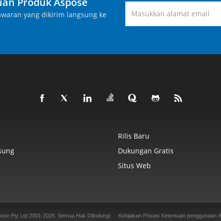
an Produk Aspose
waran yang dikirim langsung ke
Rilis Baru
sung
Dukungan Gratis
Situs Web
ose Pty Ltd 2001-2026.
Semua Hak Dilindungi.
Kebijakan Privasi
Ketentuan penggunaan