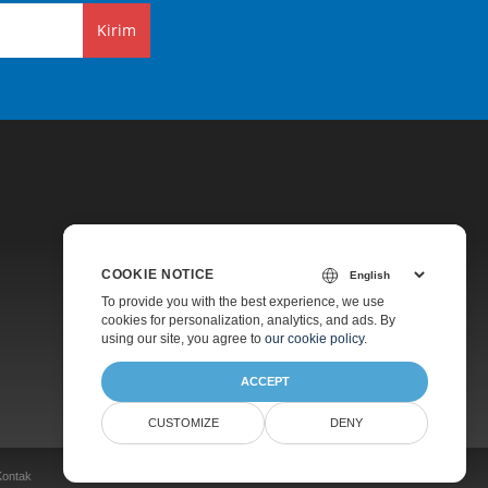
Kirim
COOKIE NOTICE
Harga
To provide you with the best experience, we use
cookies for personalization, analytics, and ads. By
Dukungan Berbayar
using our site, you agree to
our cookie policy
.
Tentang
ACCEPT
CUSTOMIZE
DENY
Kontak