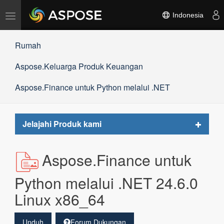
Alihkan
Indonesia
navigasi
Rumah
Aspose.Keluarga Produk Keuangan
Aspose.Finance untuk Python melalui .NET
Toggle
Jelajahi Produk kami
navigat
Aspose.Finance untuk
Python melalui .NET 24.6.0
Linux x86_64
Unduh
Forum Dukungan