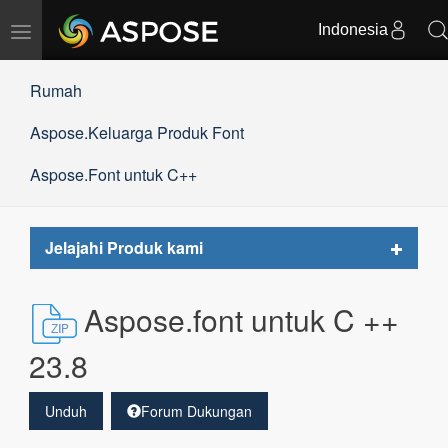
Indonesia
Alihkan
navigasi
Rumah
Aspose.Keluarga Produk Font
Aspose.Font untuk C++
Toggle
Jelajahi Produk kami
navigat
Aspose.font untuk C ++
23.8
Unduh
Forum Dukungan