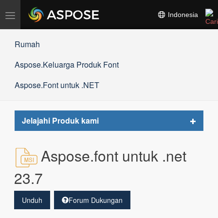
Alihkan
Indonesia
navigasi
Rumah
Aspose.Keluarga Produk Font
Aspose.Font untuk .NET
Toggle
Jelajahi Produk kami
navigat
Aspose.font untuk .net
23.7
Unduh
Forum Dukungan