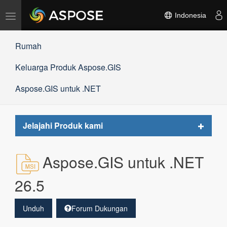
Alihkan
Indonesia
navigasi
Rumah
Keluarga Produk Aspose.GIS
Aspose.GIS untuk .NET
Toggle
Jelajahi Produk kami
navigat
Aspose.GIS untuk .NET
26.5
Unduh
Forum Dukungan