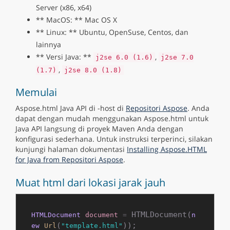
Server (x86, x64)
** MacOS: ** Mac OS X
** Linux: ** Ubuntu, OpenSuse, Centos, dan
lainnya
** Versi Java: **
,
j2se 6.0 (1.6)
j2se 7.0
,
(1.7)
j2se 8.0 (1.8)
Memulai
Aspose.html Java API di -host di
Repositori Aspose
. Anda
dapat dengan mudah menggunakan Aspose.html untuk
Java API langsung di proyek Maven Anda dengan
konfigurasi sederhana. Untuk instruksi terperinci, silakan
kunjungi halaman dokumentasi
Installing Aspose.HTML
for Java from Repositori Aspose
.
Muat html dari lokasi jarak jauh
 HTMLDocument(
HTMLDocument
document
=
n
(
ew
Url
"template.html"