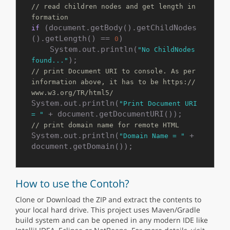
// read children nodes and get length in
formation
 (document.getBody().getChildNodes
if
().getLength() == 
)

0
    System.out.println(
"No ChildNodes 
found..."
// print Document URI to console. As per 
information above, it has to be https://
www.w3.org/TR/html5/
System.out.println(
"Print Document URI 
= "
// print domain name for remote HTML
System.out.println(
 + 
"Domain Name = "
How to use the Contoh?
Clone or Download the ZIP and extract the contents to
your local hard drive. This project uses Maven/Gradle
build system and can be opened in any modern IDE like