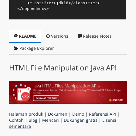
<
classifier
>
jdk16
</
classifier
>
</
dependency
>
README
Versions
Release Notes
Package Explorer
HTML File Manipulation Java API
Halaman produk
|
Dokumen
|
Demo
|
Referensi API
|
Contoh
|
Blog
|
Mencari
|
Dukungan gratis
|
Lisensi
sementara