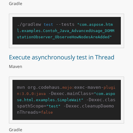
Gradle
./gradlew 
 --tests 
test
"com.aspose.htm
l.examples.Contoh_Java_AdvancedUsage_DOMM
utationObserver_ObserveHowNodesAreAdded"
Execute asynchronously test in Thread
Maven
mvn org.codehaus.
exec-maven-
mojo:
plugi
.
 -Dexec.mainClass=
n:
3.0
0
:java
"com.aspo
 -Dexec.clas
se.html.examples.SimpleWait"
spathScope=
 -Dexec.cleanupDaemo
"test"
nThreads=
false
Gradle