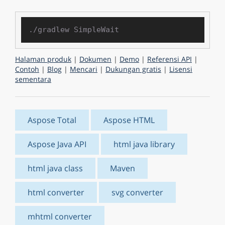
Halaman produk
|
Dokumen
|
Demo
|
Referensi API
|
Contoh
|
Blog
|
Mencari
|
Dukungan gratis
|
Lisensi
sementara
Aspose Total
Aspose HTML
Aspose Java API
html java library
html java class
Maven
html converter
svg converter
mhtml converter