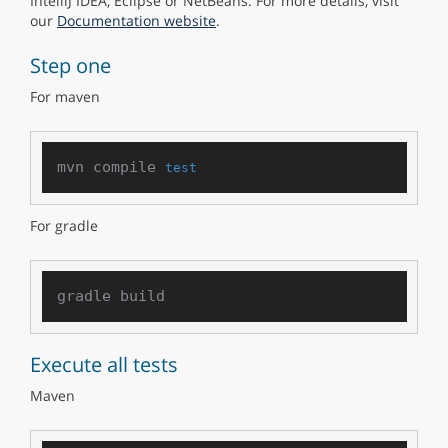
IntelliJ IDEA, Eclipse or NetBeans. For more details, visit
our
Documentation website
.
Step one
For maven
mvn compile 
test
For gradle
Execute all tests
Maven