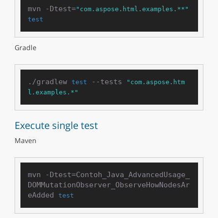
mvn -Dtest=
"com.aspose.html.examples.**"
test
Gradle
./gradlew 
 --tests 
test
"com.aspose.htm
l.examples.*"
Execute single test
Maven
mvn -Dtest=Contoh_Java_AdvancedUsage_
DOMMutationObserver_ObserveHowNodesAr
eAdded 
test