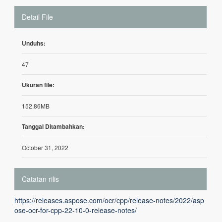
Detail File
Unduhs:
47
Ukuran file:
152.86MB
Tanggal Ditambahkan:
October 31, 2022
Catatan rilis
https://releases.aspose.com/ocr/cpp/release-notes/2022/asp
ose-ocr-for-cpp-22-10-0-release-notes/