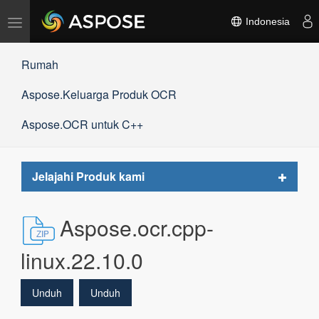
Alihkan
Indonesia
navigasi
Rumah
Aspose.Keluarga Produk OCR
Aspose.OCR untuk C++
Toggle
Jelajahi Produk kami
navigat
Aspose.ocr.cpp-
linux.22.10.0
Unduh
Unduh