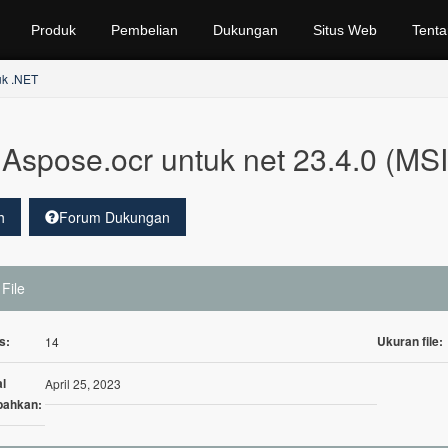
Produk
Pembelian
Dukungan
Situs Web
Tenta
k .NET
Aspose.ocr untuk net 23.4.0 (MSI
h
Forum Dukungan
 File
s:
Ukuran file:
14
l
April 25, 2023
bahkan: