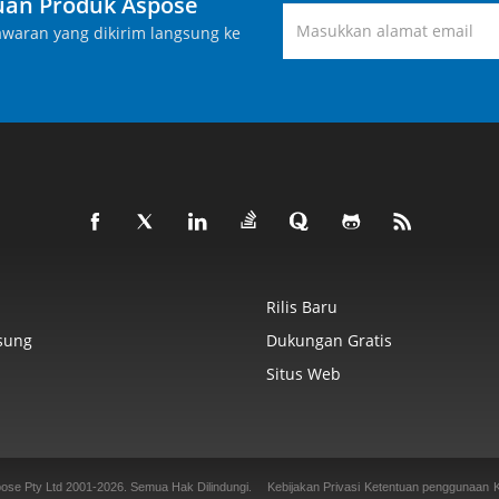
an Produk Aspose
waran yang dikirim langsung ke
Rilis Baru
sung
Dukungan Gratis
Situs Web
ose Pty Ltd 2001-2026.
Semua Hak Dilindungi.
Kebijakan Privasi
Ketentuan penggunaan