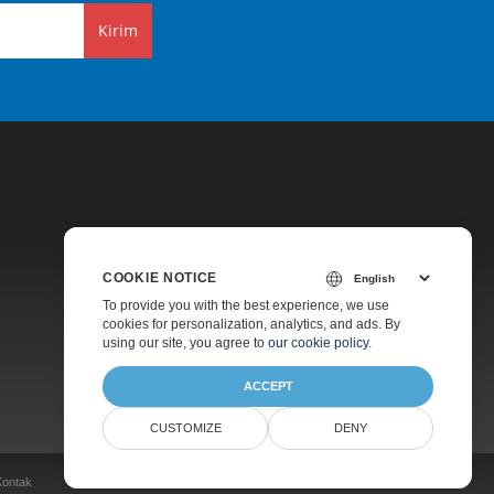
Kirim
COOKIE NOTICE
Harga
To provide you with the best experience, we use
cookies for personalization, analytics, and ads. By
Dukungan Berbayar
using our site, you agree to
our cookie policy
.
Tentang
ACCEPT
CUSTOMIZE
DENY
Kontak