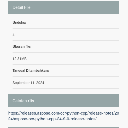
Detail File
Unduhs:
4
Ukuran file:
12.81MB
Tanggal Ditambahkan:
September 11, 2024
Catatan rilis
https://releases.aspose.com/ocr/python-cpp/release-notes/20
24/aspose-ocr-python-cpp-24-9-0-release-notes/