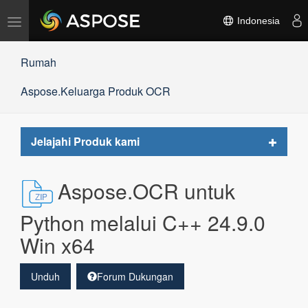
Alihkan
Indonesia
navigasi
Rumah
Aspose.Keluarga Produk OCR
Toggle
Jelajahi Produk kami
navigat
Aspose.OCR untuk
Python melalui C++ 24.9.0
Win x64
Unduh
Forum Dukungan