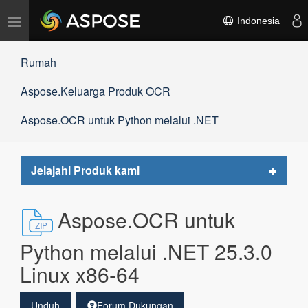
Alihkan
Indonesia
navigasi
Rumah
Aspose.Keluarga Produk OCR
Aspose.OCR untuk Python melalui .NET
Toggle
Jelajahi Produk kami
navigat
Aspose.OCR untuk
Python melalui .NET 25.3.0
Linux x86-64
Unduh
Forum Dukungan