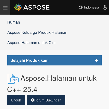
Alihkan
Indonesia
navigasi
Rumah
Aspose.Keluarga Produk Halaman
Aspose.Halaman untuk C++
Toggle
Jelajahi Produk kami
navigat
Aspose.Halaman untuk
C++ 25.4
Unduh
Forum Dukungan