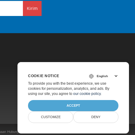
Kirim
COOKIE NOTICE
Harga
To provide you with the best experience, we use
cookies for personalization, analytics, and ads. By
Konsultasi Gratis
using our site, you agree to
our cookie policy
.
Tentang
ACCEPT
CUSTOMIZE
DENY
naan
Hubungi