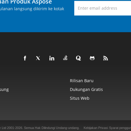
an Produk Aspose
lanan langsung dikirim ke kotak
Rilisan Baru
sung
Dukungan Gratis
Situs Web
y Ltd 2001-2026. Semua Hak Dilindungi Undang-undang.
Kebijakan Privasi
Syarat penggu