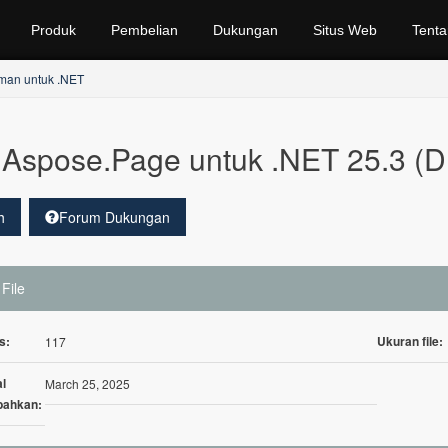
Produk
Pembelian
Dukungan
Situs Web
Tenta
man untuk .NET
Aspose.Page untuk .NET 25.3 (
h
Forum Dukungan
 File
s:
Ukuran file:
117
l
March 25, 2025
bahkan: