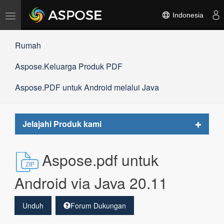
Alihkan
Indonesia
navigasi
Rumah
Aspose.Keluarga Produk PDF
Aspose.PDF untuk Android melalui Java
Toggle
Jelajahi Produk kami
navigat
Aspose.pdf untuk
Android via Java 20.11
Unduh
Forum Dukungan