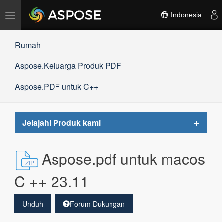
Alihkan
Indonesia
navigasi
Rumah
Aspose.Keluarga Produk PDF
Aspose.PDF untuk C++
Toggle
Jelajahi Produk kami
navigat
Aspose.pdf untuk macos
C ++ 23.11
Unduh
Forum Dukungan