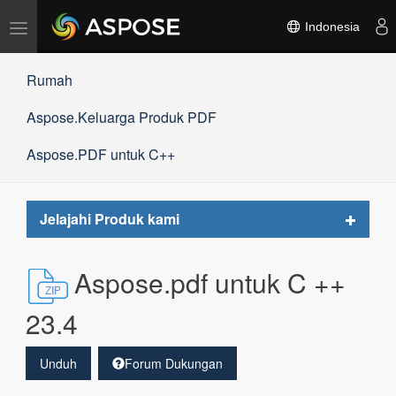
Alihkan
Indonesia
navigasi
Rumah
Aspose.Keluarga Produk PDF
Aspose.PDF untuk C++
Toggle
Jelajahi Produk kami
navigat
Aspose.pdf untuk C ++
23.4
Unduh
Forum Dukungan