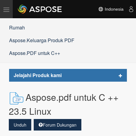
Alihkan
Indonesia
navigasi
Rumah
Aspose.Keluarga Produk PDF
Aspose.PDF untuk C++
Toggle
Jelajahi Produk kami
navigat
Aspose.pdf untuk C ++
23.5 Linux
Unduh
Forum Dukungan