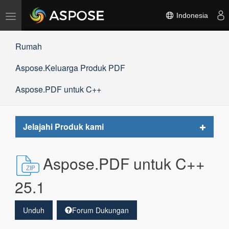
Alihkan
Indonesia
navigasi
Rumah
Aspose.Keluarga Produk PDF
Aspose.PDF untuk C++
Toggle
Jelajahi Produk kami
navigat
Aspose.PDF untuk C++
25.1
Unduh
Forum Dukungan