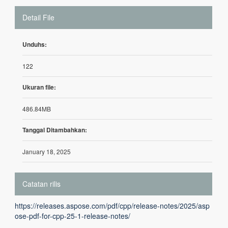
Detail File
Unduhs:
122
Ukuran file:
486.84MB
Tanggal Ditambahkan:
January 18, 2025
Catatan rilis
https://releases.aspose.com/pdf/cpp/release-notes/2025/asp
ose-pdf-for-cpp-25-1-release-notes/