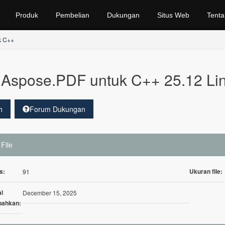
Produk
Pembelian
Dukungan
Situs Web
Tenta
k C++
Aspose.PDF untuk C++ 25.12 Li
h
Forum Dukungan
 File
s:
Ukuran file:
91
l
December 15, 2025
bahkan: