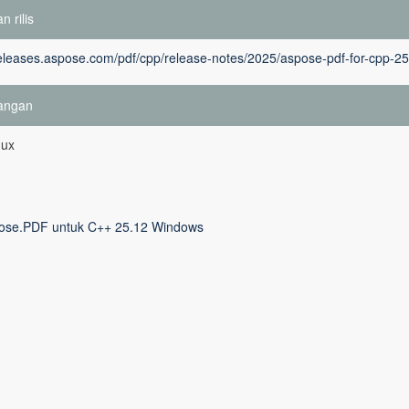
n rilis
releases.aspose.com/pdf/cpp/release-notes/2025/aspose-pdf-for-cpp-25
angan
nux
ose.PDF untuk C++ 25.12 Windows