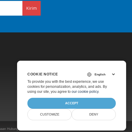
Kirim
COOKIE NOTICE
Harga
To provide you with the best experience, we use
cookies for personalization, analytics, and ads. By
Konsultasi Gratis
using our site, you agree to
our cookie policy
.
Tentang
ACCEPT
CUSTOMIZE
DENY
naan
Hubungi