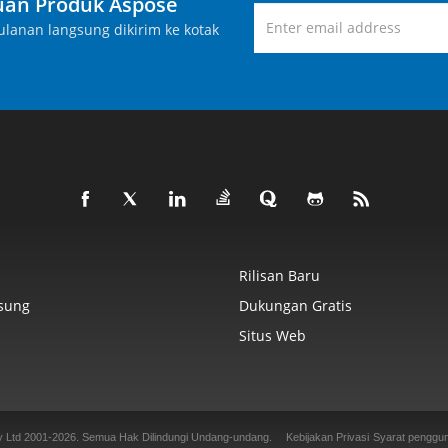
an Produk Aspose
lanan langsung dikirim ke kotak
Rilisan Baru
sung
Dukungan Gratis
Situs Web
y Ltd 2001-2026. Semua Hak Dilindungi Undang-undang.
Kebijakan Privasi
Syarat penggu