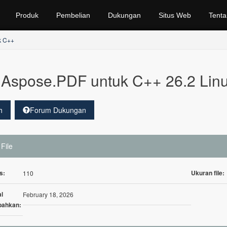
Produk
Pembelian
Dukungan
Situs Web
Tenta
k C++
Aspose.PDF untuk C++ 26.2 Lin
h
Forum Dukungan
 File
s:
Ukuran file:
110
l
February 18, 2026
bahkan: