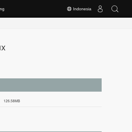
ng
Indonesia
ux
126.58MB