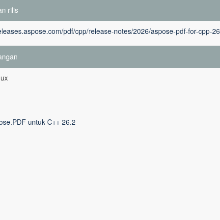
n rilis
releases.aspose.com/pdf/cpp/release-notes/2026/aspose-pdf-for-cpp-26
angan
nux
ose.PDF untuk C++ 26.2