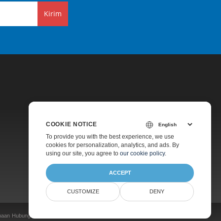
Kirim
COOKIE NOTICE
Harga
To provide you with the best experience, we use
cookies for personalization, analytics, and ads. By
Konsultasi Gratis
using our site, you agree to
our cookie policy
.
Tentang
ACCEPT
CUSTOMIZE
DENY
naan
Hubungi