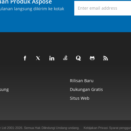
an Produk Aspose
lanan langsung dikirim ke kotak
Rilisan Baru
sung
Dukungan Gratis
Situs Web
y Ltd 2001-2026. Semua Hak Dilindungi Undang-undang.
Kebijakan Privasi
Syarat penggu