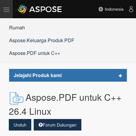
Alihkan
Indonesia
navigasi
Rumah
Aspose.Keluarga Produk PDF
Aspose.PDF untuk C++
Toggle
Jelajahi Produk kami
navigat
Aspose.PDF untuk C++
26.4 Linux
Unduh
Forum Dukungan