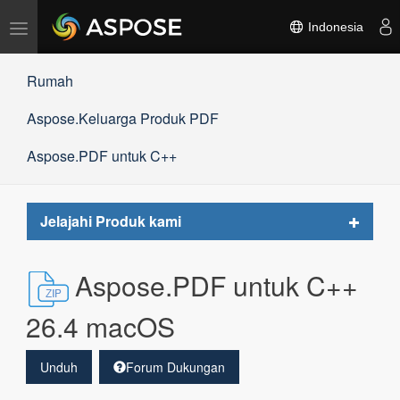
Alihkan
Indonesia
navigasi
Rumah
Aspose.Keluarga Produk PDF
Aspose.PDF untuk C++
Toggle
Jelajahi Produk kami
navigat
Aspose.PDF untuk C++
26.4 macOS
Unduh
Forum Dukungan