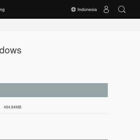
ng
Indonesia
ndows
494.84MB