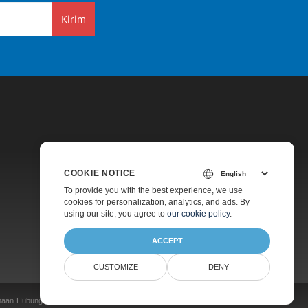
Kirim
COOKIE NOTICE
Harga
To provide you with the best experience, we use
cookies for personalization, analytics, and ads. By
Konsultasi Gratis
using our site, you agree to
our cookie policy
.
Tentang
ACCEPT
CUSTOMIZE
DENY
naan
Hubungi