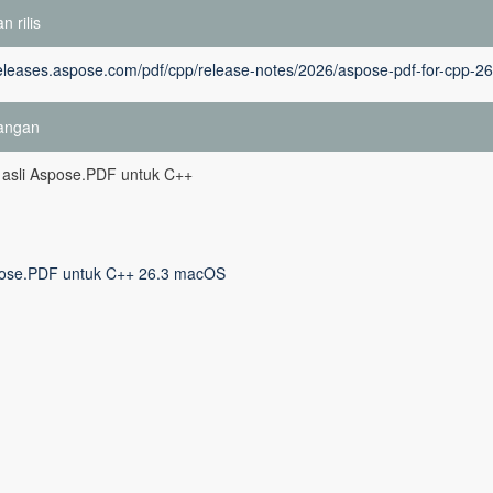
n rilis
releases.aspose.com/pdf/cpp/release-notes/2026/aspose-pdf-for-cpp-26
angan
 asli Aspose.PDF untuk C++
ose.PDF untuk C++ 26.3 macOS