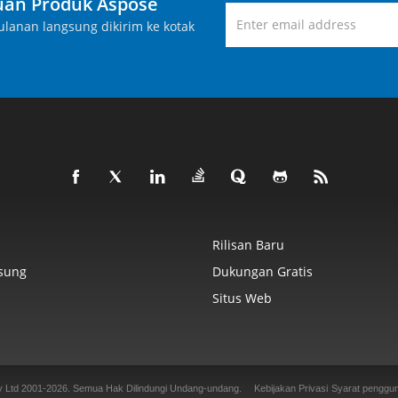
an Produk Aspose
lanan langsung dikirim ke kotak
Rilisan Baru
sung
Dukungan Gratis
Situs Web
y Ltd 2001-2026. Semua Hak Dilindungi Undang-undang.
Kebijakan Privasi
Syarat penggu