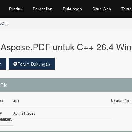
Produk
Pembelian
Dukungan
Situs Web
Tenta
k C++
Aspose.PDF untuk C++ 26.4 Wi
h
Forum Dukungan
 File
s:
Ukuran file:
401
l
April 21, 2026
bahkan: