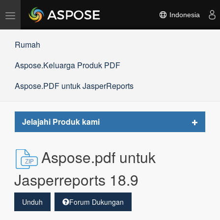
Alihkan
Indonesia
navigasi
Rumah
Aspose.Keluarga Produk PDF
Aspose.PDF untuk JasperReports
Toggle
Jelajahi Produk kami
navigat
Aspose.pdf untuk
Jasperreports 18.9
Unduh
Forum Dukungan