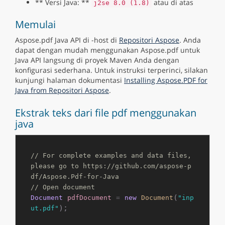
** Versi Java: **
atau di atas
j2se 8.0 (1.8)
Memulai
Aspose.pdf Java API di -host di
Repositori Aspose
. Anda
dapat dengan mudah menggunakan Aspose.pdf untuk
Java API langsung di proyek Maven Anda dengan
konfigurasi sederhana. Untuk instruksi terperinci, silakan
kunjungi halaman dokumentasi
Installing Aspose.PDF for
Java from Repositori Aspose
.
Ekstrak teks dari file pdf menggunakan
java
// For complete examples and data files, 
please go to https://github.com/aspose-p
df/Aspose.Pdf-for-Java
// Open document
(
Document
pdfDocument
=
new
Document
"inp
);

ut.pdf"