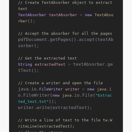
// Create TextAbsorber object to extract 
text
TextAbsorber
textAbsorber
=
new
TextAbso
();

rber
// Accept the absorber for all the pages
pdfDocument.getPages().accept(textAb
sorber);

// Get the extracted text
 textAbsorber.ge
String
extractedText
=
tText();

// Create a writer and open the file
java.io.
.i
FileWriter
writer
=
new
java
o.FileWriter(
.io.File(
new
java
"Extrac
));

ted_text.txt"
writer.write(extractedText);

// Write a line of text to the file tw.W
riteLine(extractedText);