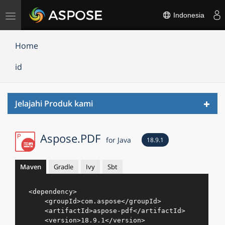
Alihkan
Indonesia
navigasi
Home
id
Toggl
Jelajahi Produk kami
navig
Aspose.PDF
for Java
18.9.1
Maven
Gradle
Ivy
Sbt
<
dependency
>
<
groupId
>
com.aspose
</
groupId
>
<
artifactId
>
aspose-pdf
</
artifactId
>
<
version
>
18.9.1
</
version
>