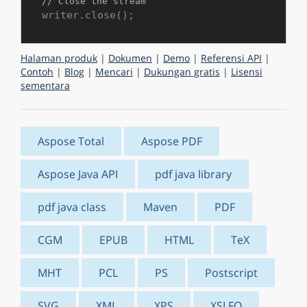
// Close the stream
Halaman produk
|
Dokumen
|
Demo
|
Referensi API
|
Contoh
|
Blog
|
Mencari
|
Dukungan gratis
|
Lisensi
sementara
Aspose Total
Aspose PDF
Aspose Java API
pdf java library
pdf java class
Maven
PDF
CGM
EPUB
HTML
TeX
MHT
PCL
PS
Postscript
SVG
XML
XPS
XSLFO