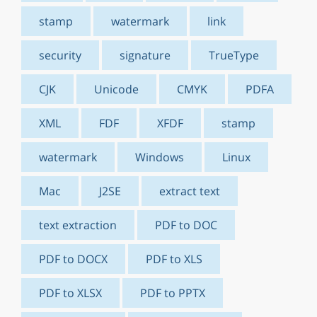
stamp
watermark
link
security
signature
TrueType
CJK
Unicode
CMYK
PDFA
XML
FDF
XFDF
stamp
watermark
Windows
Linux
Mac
J2SE
extract text
text extraction
PDF to DOC
PDF to DOCX
PDF to XLS
PDF to XLSX
PDF to PPTX