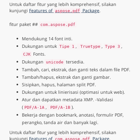
Untuk daftar fitur yang lebih komprehensif, silakan
kunjungi
Features of
Package
.
aspose.pdf
fitur paket ##
com.aspose.pdf
Mendukung 14 font inti.
Dukungan untuk
,
,
,
Tipe 1
Truetype
Type 3
Fonts.
CJK
Dukungan
tersedia.
unicode
Tambah, cari, ekstrak, dan ganti teks dalam file PDF.
Tambah/hapus, ekstrak dan ganti gambar.
Sisipkan, hapus, halaman split PDF.
Dukungan untuk linierisasi (optimasi untuk web).
Atur dan dapatkan metadata XMP. -Validasi
(
,
).
PDF/A-1A
PDF/A-1B
Bekerja dengan bookmark, anotasi, formulir PDF,
perangko, tanda air dan banyak lagi.
Untuk daftar fitur yang lebih komprehensif, silakan
kunjungi
Features of
Package
.
com.aspose.pdf