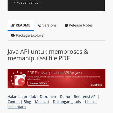
</
dependency
>
README
Versions
Release Notes
Package Explorer
Java API untuk memproses &
memanipulasi file PDF
Halaman produk
|
Dokumen
|
Demo
|
Referensi API
|
Contoh
|
Blog
|
Mencari
|
Dukungan gratis
|
Lisensi
sementara