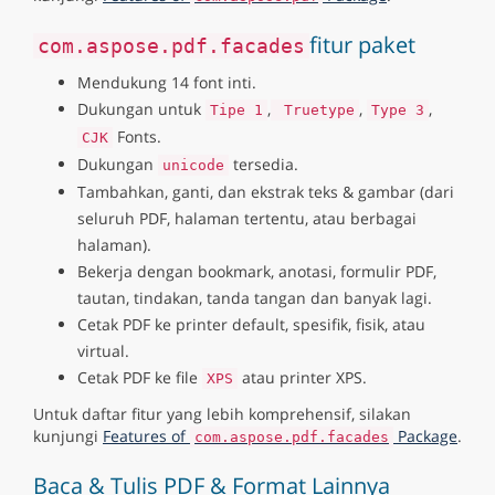
fitur paket
com.aspose.pdf.facades
Mendukung 14 font inti.
Dukungan untuk
,
,
,
Tipe 1
Truetype
Type 3
Fonts.
CJK
Dukungan
tersedia.
unicode
Tambahkan, ganti, dan ekstrak teks & gambar (dari
seluruh PDF, halaman tertentu, atau berbagai
halaman).
Bekerja dengan bookmark, anotasi, formulir PDF,
tautan, tindakan, tanda tangan dan banyak lagi.
Cetak PDF ke printer default, spesifik, fisik, atau
virtual.
Cetak PDF ke file
atau printer XPS.
XPS
Untuk daftar fitur yang lebih komprehensif, silakan
kunjungi
Features of
Package
.
com.aspose.pdf.facades
Baca & Tulis PDF & Format Lainnya