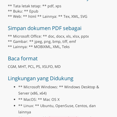
** Tata letak tetap: ** pdf, xps
** Buku: ** Epub
** Web: ** html ** Lainnya: ** Tex, XML, SVG
Simpan dokumen PDF sebagai
** Microsoft Office: ** doc, docx, xls, xlsx, pptx
** Gambar: ** jpeg, png, bmp, tiff, emf
** Lainnya: ** MOBIXML, XML, Teks
Baca format
CGM, MHT, PCL, PS, XSLFO, MD
Lingkungan yang Didukung
** Microsoft Windows: ** Windows Desktop &
Server (x86, x64)
** MacOS: ** Mac OS X
** Linux: ** Ubuntu, OpenSuse, Centos, dan
lainnya