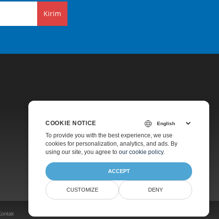
Kirim
COOKIE NOTICE
Harga
To provide you with the best experience, we use
cookies for personalization, analytics, and ads. By
Dukungan Berbayar
using our site, you agree to
our cookie policy
.
Tentang
ACCEPT
CUSTOMIZE
DENY
Kontak