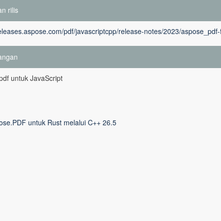
n rilis
releases.aspose.com/pdf/javascriptcpp/release-notes/2023/aspose_pdf-f
angan
df untuk JavaScript
ose.PDF untuk Rust melalui C++ 26.5