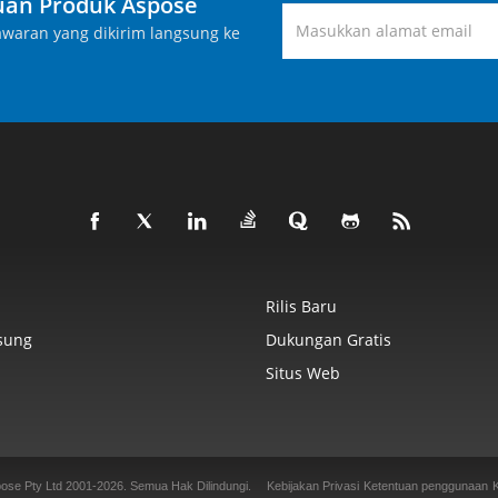
an Produk Aspose
waran yang dikirim langsung ke
Rilis Baru
sung
Dukungan Gratis
Situs Web
ose Pty Ltd 2001-2026.
Semua Hak Dilindungi.
Kebijakan Privasi
Ketentuan penggunaan