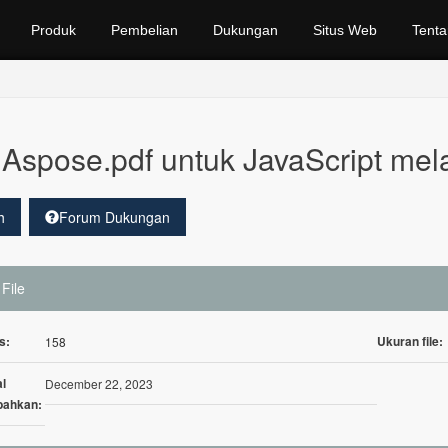
Produk
Pembelian
Dukungan
Situs Web
Tenta
Aspose.pdf untuk JavaScript mel
h
Forum Dukungan
 File
s:
Ukuran file:
158
l
December 22, 2023
bahkan: