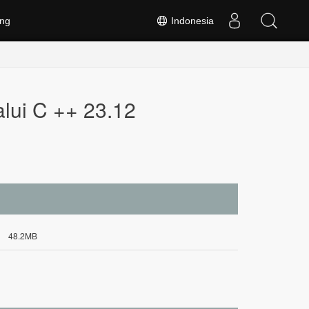
ng
Indonesia
alui C ++ 23.12
48.2MB