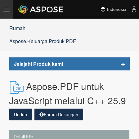
Alihkan
Indonesia
navigasi
Rumah
Aspose.Keluarga Produk PDF
Toggle
Jelajahi Produk kami
navigat
Aspose.PDF untuk
JavaScript melalui C++ 25.9
Unduh
Forum Dukungan
Detail File