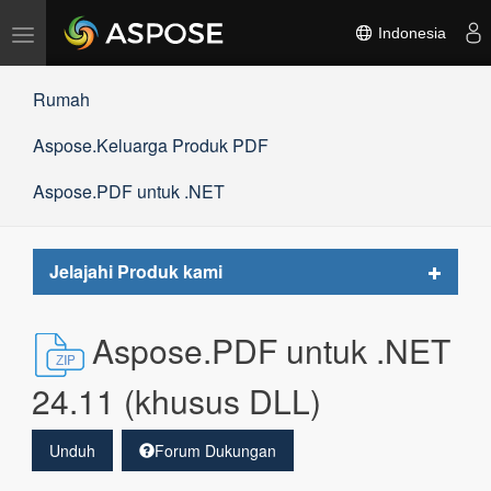
Alihkan
Indonesia
navigasi
Rumah
Aspose.Keluarga Produk PDF
Aspose.PDF untuk .NET
Toggle
Jelajahi Produk kami
navigat
Aspose.PDF untuk .NET
24.11 (khusus DLL)
Unduh
Forum Dukungan