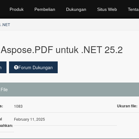
Produk
Pembelian
Dukungan
Situs Web
Tenta
k .NET
Aspose.PDF untuk .NET 25.2
h
Forum Dukungan
 File
s:
Ukuran file:
1083
l
February 11, 2025
bahkan: