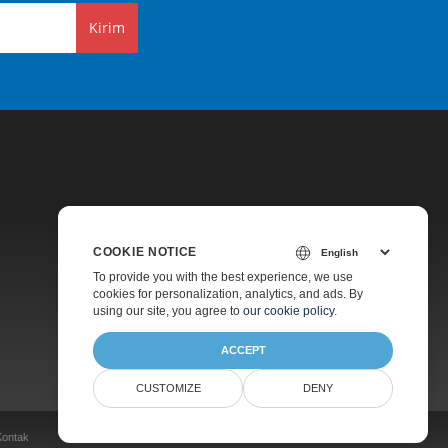
Kirim
COOKIE NOTICE
Harga
To provide you with the best experience, we use
cookies for personalization, analytics, and ads. By
Dukungan Berbayar
using our site, you agree to
our cookie policy
.
Tentang
ACCEPT
CUSTOMIZE
DENY
Kontak