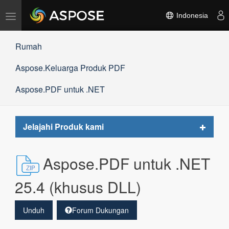
Alihkan
Indonesia
navigasi
Rumah
Aspose.Keluarga Produk PDF
Aspose.PDF untuk .NET
Toggle
Jelajahi Produk kami
navigat
Aspose.PDF untuk .NET
25.4 (khusus DLL)
Unduh
Forum Dukungan