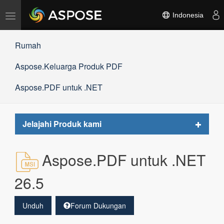
Alihkan
Indonesia
navigasi
Rumah
Aspose.Keluarga Produk PDF
Aspose.PDF untuk .NET
Toggle
Jelajahi Produk kami
navigat
Aspose.PDF untuk .NET
26.5
Unduh
Forum Dukungan