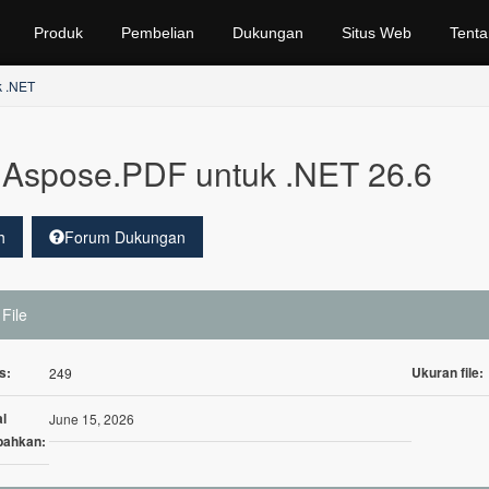
Produk
Pembelian
Dukungan
Situs Web
Tenta
k .NET
Aspose.PDF untuk .NET 26.6
h
Forum Dukungan
 File
s:
Ukuran file:
249
l
June 15, 2026
bahkan: