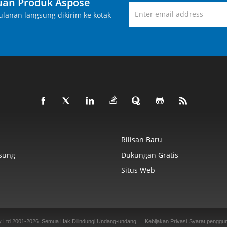
an Produk Aspose
lanan langsung dikirim ke kotak
Rilisan Baru
sung
Dukungan Gratis
Situs Web
y Ltd 2001-2026. Semua Hak Dilindungi Undang-undang.
Kebijakan Privasi
Syarat penggu