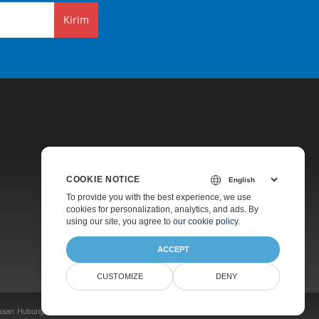
Kirim
COOKIE NOTICE
Harga
To provide you with the best experience, we use
cookies for personalization, analytics, and ads. By
Konsultasi Gratis
using our site, you agree to
our cookie policy
.
Tentang
ACCEPT
CUSTOMIZE
DENY
naan
Hubungi