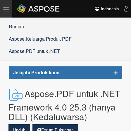
Alihkan
Indonesia
navigasi
Rumah
Aspose.Keluarga Produk PDF
Aspose.PDF untuk .NET
Toggle
Jelajahi Produk kami
navigat
Aspose.PDF untuk .NET
Framework 4.0 25.3 (hanya
DLL) (Kedaluwarsa)
Unduh
Forum Dukungan