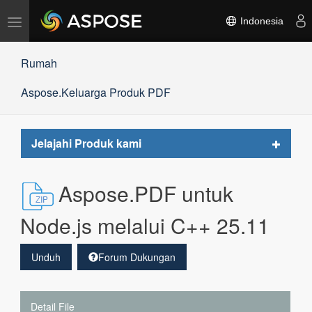
Alihkan
Indonesia
navigasi
Rumah
Aspose.Keluarga Produk PDF
Toggle
Jelajahi Produk kami
navigat
Aspose.PDF untuk
Node.js melalui C++ 25.11
Unduh
Forum Dukungan
Detail File