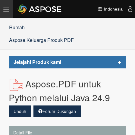
Alihkan
Indonesia
navigasi
Rumah
Aspose.Keluarga Produk PDF
Toggle
Jelajahi Produk kami
navigat
Aspose.PDF untuk
Python melalui Java 24.9
Unduh
Forum Dukungan
Detail File