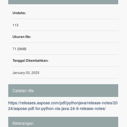
Unduhs:
113
Ukuran file:
71.58MB
Tanggal Ditambahkan:
January 03, 2025
Catatan rilis
https://releases.aspose.com/pdf/pythonjava/release-notes/20
24/aspose-pdf-for-python-via-java-24-9-release-notes/
Keterangan