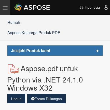
Alihkan
Indonesia
navigasi
Rumah
Aspose.Keluarga Produk PDF
Toggle
Jelajahi Produk kami
navigat
Aspose.pdf untuk
Python via .NET 24.1.0
Windows X32
Unduh
Forum Dukungan