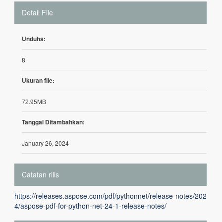
Detail File
Unduhs:
8
Ukuran file:
72.95MB
Tanggal Ditambahkan:
January 26, 2024
Catatan rilis
https://releases.aspose.com/pdf/pythonnet/release-notes/202
4/aspose-pdf-for-python-net-24-1-release-notes/