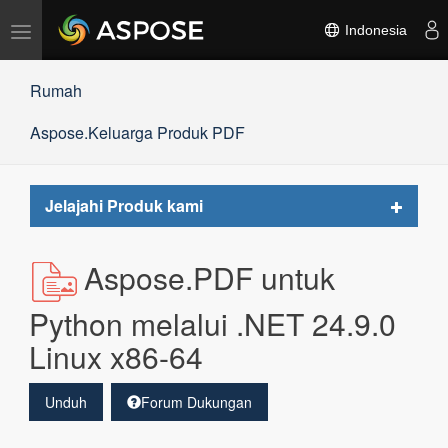
Alihkan
Indonesia
navigasi
Rumah
Aspose.Keluarga Produk PDF
Toggle
Jelajahi Produk kami
navigat
Aspose.PDF untuk
Python melalui .NET 24.9.0
Linux x86-64
Unduh
Forum Dukungan