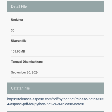
Detail File
Unduhs:
30
Ukuran file:
109.96MB
Tanggal Ditambahkan:
September 30, 2024
Catatan rilis
https://releases.aspose.com/pdf/pythonnet/release-notes/202
4/aspose-pdf-for-python-net-24-9-release-notes/